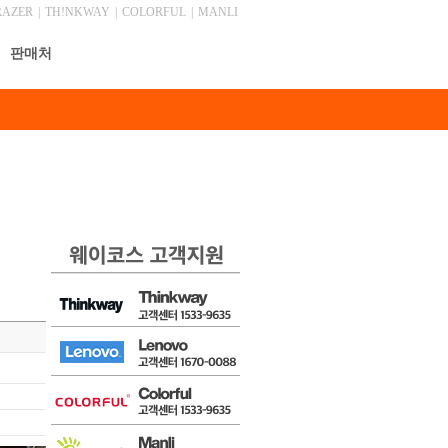
RAZER
|
TH!NKWAY
|
COLORFUL
|
MANLI
판매처
총 게시물 340건, 최근 0 건
안내
목록
글쓰기