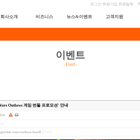
로그인
회원가입
회원탈퇴
회사소개
비즈니스
뉴스&이벤트
고객지원
이벤트
-
U
sed
-
Wars Outlaws 게임 번들 프로모션' 안내
454
1)
gns/star-wars-outlaws-bundl
(2745)